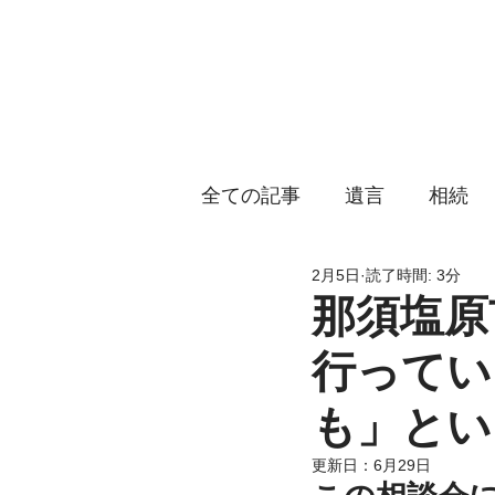
那須塩原
ホー
全ての記事
遺言
相続
2月5日
読了時間: 3分
那須塩原
行ってい
も」とい
更新日：
6月29日