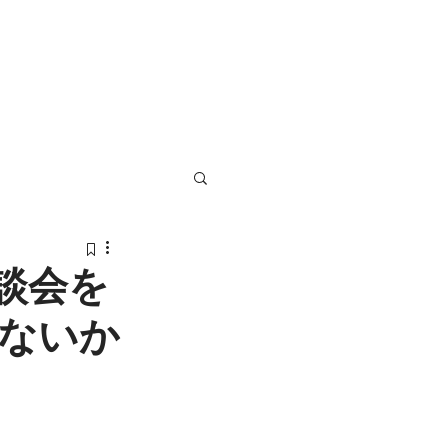
士事務所
続情報
談会を
ないか